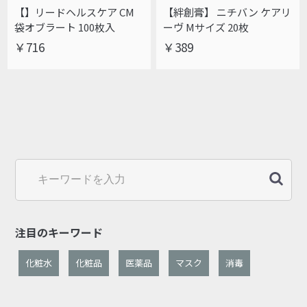
【】リードヘルスケア CM
【絆創膏】 ニチバン ケアリ
袋オブラート 100枚入
ーヴ Mサイズ 20枚
￥716
￥389
注目のキーワード
化粧水
化粧品
医薬品
マスク
消毒